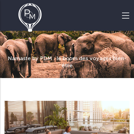
Namaste by PDM : le boom des voyages bien-
être
Le spécialiste des voyages de
groupes