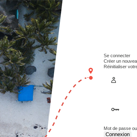
Onglet
Se connecter
(on
Créer un nouve
acti
Réinitialiser vot
princi
E-ma
Mot
Mot de passe ou