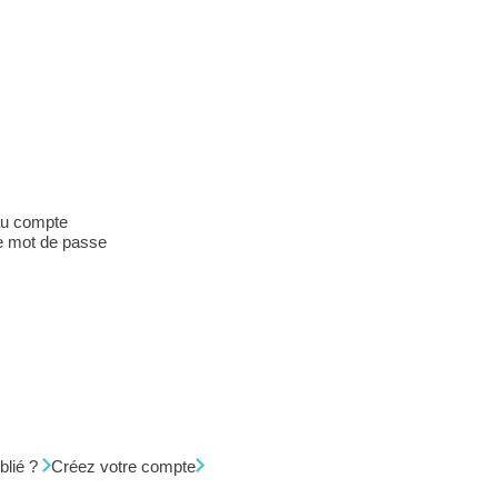
s
glet
au compte
f)
re mot de passe
paux
il
 de Passe
blié ?
Créez votre compte