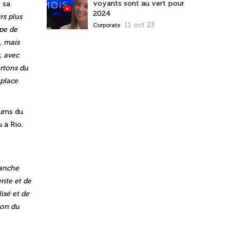
voyants sont au vert pour
 sa
2024
rs plus
11 oct 23
Corporate
pe de
, mais
, avec
artons du
 place
fums du
 à Rio.
lanche
ente et de
isé et de
ion du