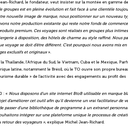
Jean-Richard, le fondateur, veut insister sur la montée en gamme de
groupes est en pleine évolution et fait face à une clientèle toujou
tre nouvelle image de marque, nous positionner sur un nouveau ty
ons notre production existante qui reste notre fonds de commerce
produits premium. Ces voyages sont réalisés en groupes plus intimes
iergerie à disposition, des hôtels de charme au style raffiné. Nous p
 voyage se doit d’être différent. C’est pourquoi nous avons mis en
es exclusifs et originaux
».
: la Thaïlande, l’Afrique du Sud, le Vietnam, Cuba et le Mexique, Par
ique latine, notamment le Brésil, où le TO ouvre son propre bureau
ourisme durable » de l’activité avec des engagements au profit des
0 : «
Nous disposons d’un site internet
BtoB
utilisable en marque b
t d’améliorer cet outil afin qu’il devienne un vrai facilitateur de v
t de passer d’une bibliothèque de programme à un extranet personnal
souhaitons intégrer sur une plateforme unique le processus de créat
 retour des voyageurs »
, explique Michel Jean-Richard.