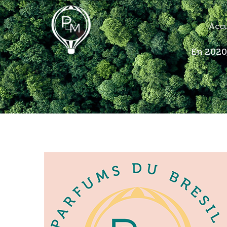
Main
Accu
navig
En 2020
Le spécial