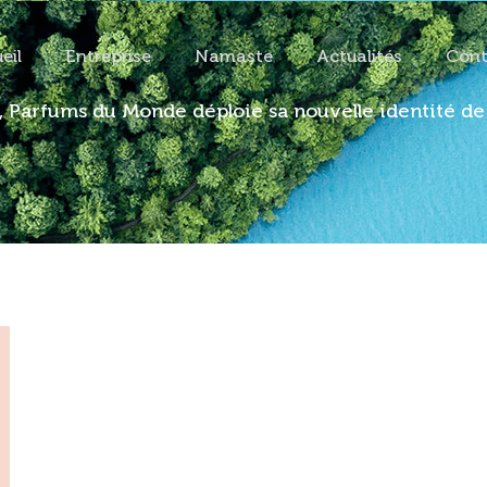
eil
Entreprise
Namaste
Actualités
Cont
ation
, Parfums du Monde déploie sa nouvelle identité d
iste des voyages